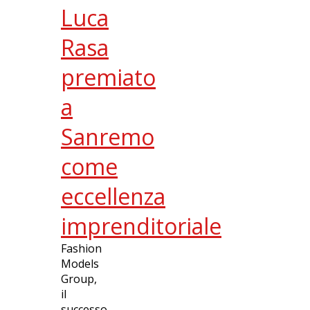
Luca
Rasa
premiato
a
Sanremo
come
eccellenza
imprenditoriale
Fashion
Models
Group,
il
successo