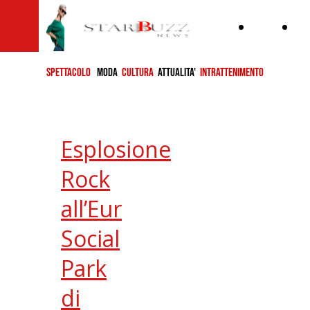
Home
ch
si
SPETTACOLO
MODA
CULTURA
ATTUALITA'
INTRATTENIMENTO
Esplosione
Rock
all’Eur
Social
Park
di