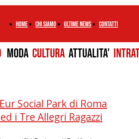
Home
chi siamo
ultime news
CONTATTI
LO
MODA
CULTURA
ATTUALITA'
INTRA
’Eur Social Park di Roma
ed i Tre Allegri Ragazzi