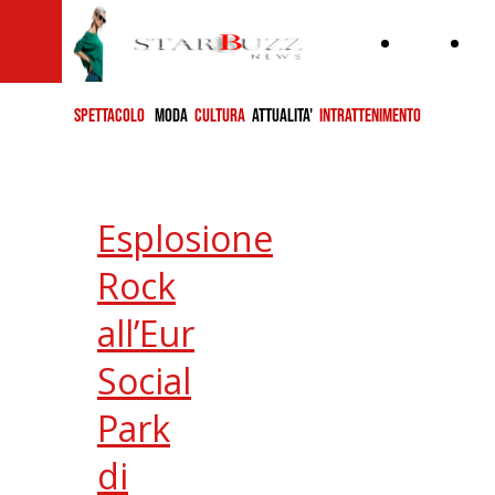
Home
ch
si
SPETTACOLO
MODA
CULTURA
ATTUALITA'
INTRATTENIMENTO
Esplosione
Rock
all’Eur
Social
Park
di