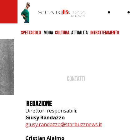
Home
ch
si
SPETTACOLO
MODA
CULTURA
ATTUALITA'
INTRATTENIMENTO
CONTATti
REDAZIONE
Direttori responsabili:
Giusy Randazzo
giusy.randazzo@starbuzznews.it
Cristian Alaimo