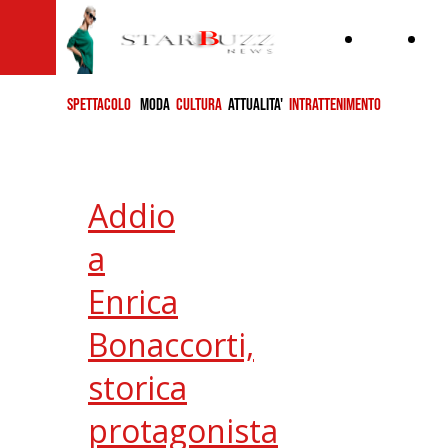
Home
ch
si
SPETTACOLO
MODA
CULTURA
ATTUALITA'
INTRATTENIMENTO
Addio
a
Enrica
Bonaccorti,
storica
protagonista