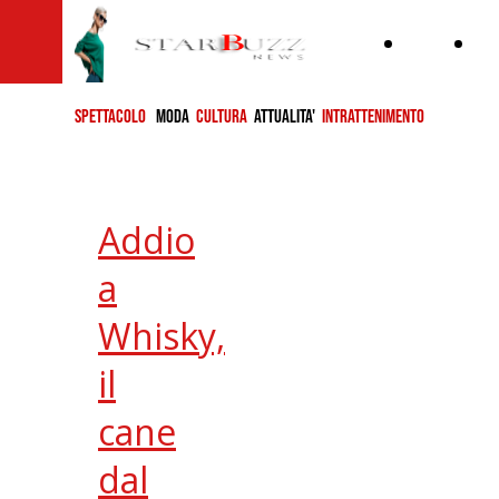
Home
ch
si
SPETTACOLO
MODA
CULTURA
ATTUALITA'
INTRATTENIMENTO
Addio
a
Whisky,
il
cane
dal