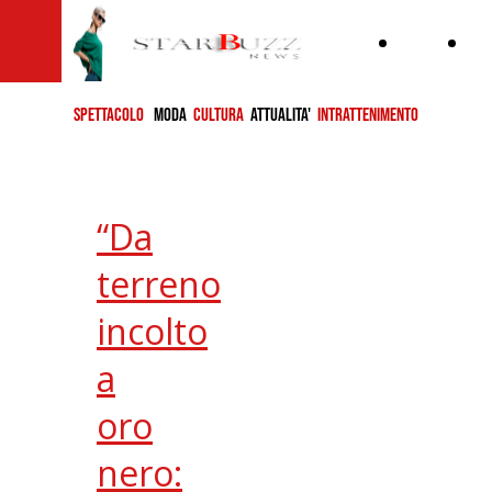
Home
ch
si
SPETTACOLO
MODA
CULTURA
ATTUALITA'
INTRATTENIMENTO
“Da
terreno
incolto
a
oro
nero: