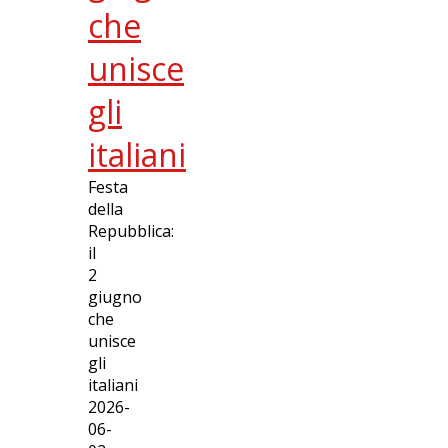
che
unisce
gli
italiani
Festa
della
Repubblica:
il
2
giugno
che
unisce
gli
italiani
2026-
06-