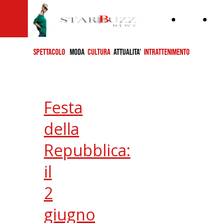
Home
ch
si
SPETTACOLO
MODA
CULTURA
ATTUALITA'
INTRATTENIMENTO
Festa
della
Repubblica:
il
2
giugno