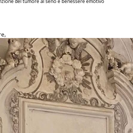
enzione del tumore al seno e benessere emotivo
re,