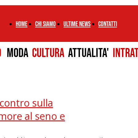
Home
chi siamo
ultime news
CONTATTI
LO
MODA
CULTURA
ATTUALITA'
INTRA
ncontro sulla
more al seno e