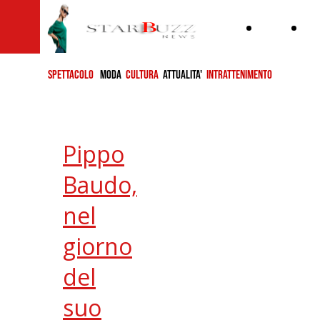
Home
ch
si
SPETTACOLO
MODA
CULTURA
ATTUALITA'
INTRATTENIMENTO
Pippo
Baudo,
nel
giorno
del
suo