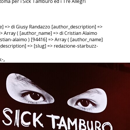
 Roma per i Sick Tamburo ed i Tre Allegri
e] => di Giusy Randazzo [author_description] =>
=> Array ( [author_name] => di Cristian Alaimo
ristian-alaimo ) [94416] => Array ( [author_name]
escription] => [slug] => redazione-starbuzz-
-,