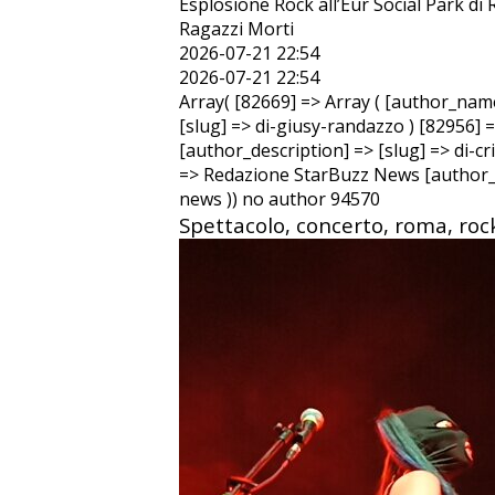
Esplosione Rock all’Eur Social Park di
Ragazzi Morti
2026-07-21 22:54
2026-07-21 22:54
Array( [82669] => Array ( [author_nam
[slug] => di-giusy-randazzo ) [82956] 
[author_description] => [slug] => di-c
=> Redazione StarBuzz News [author_d
news )) no author 94570
Spettacolo, concerto, roma, rock