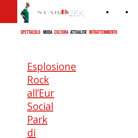
Home
ch
si
SPETTACOLO
MODA
CULTURA
ATTUALITA'
INTRATTENIMENTO
Esplosione
Rock
all’Eur
Social
Park
di