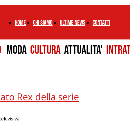
Home
chi siamo
ultime news
CONTATTI
LO
MODA
CULTURA
ATTUALITA'
INTRA
mato Rex della serie
televisiva