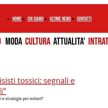
Home
chi siamo
ultime news
CONTATTI
LO
MODA
CULTURA
ATTUALITA'
INTRA
sisti tossici: segnali e
i"
i e strategie per evitarli"